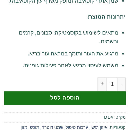
שמן אתרי קופאיבה (מופק משרף עץ הקופאיבה).
יתרונות המוצר:
מתאים לשימוש בקוסמטיקה: סבונים, קרמים
ובשמים.
מרגיע את העור ותומך במראה עור בריא.
משמש לעיסוי מרגיע לאחר פעילות גופנית.
כמות של שמן אתרי קופאיבה (copaiba) של dōTERRA - מרגיע ומרענן מהטבע
הוספה לסל
מק"ט:
D14
קטגוריות:
איזון רגשי
,
ערכות טיפול
,
שמני דוטרה
,
תוספי מזון