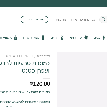
לחנות הספרים
כל המוצרים
אודות
צור קשר
נשים
איזון רגשי
ילדים
שמני דוטרה
HI VEDA
עמוד הבית
/
UNCATEGORIZED
כמוסות טבעיות להרגע
זעפרן פטנטי
120.00
₪
כמוסות להרגעה ושיפור איכות השי
כמוסות המיועדות להרגעה, הפחתת ס