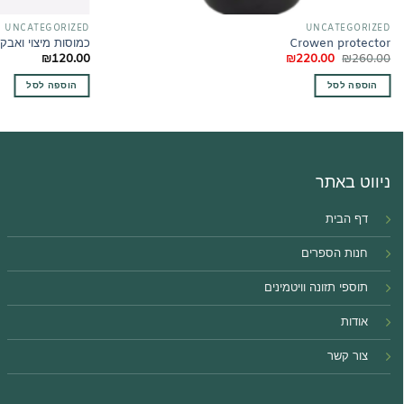
UNCATEGORIZED
UNCATEGORIZED
Crowen protector
כמוסות מיצוי ואבקת
המחיר
המחיר
₪
120.00
₪
220.00
₪
260.00
המקורי
הנוכחי
היה:
הוא:
הוספה לסל
הוספה לסל
₪220.00.
₪260.00.
ניווט באתר
דף הבית
חנות הספרים
תוספי תזונה וויטמינים
אודות
צור קשר