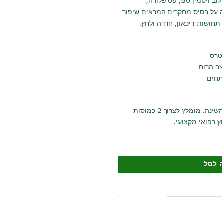
עם מיצוי זעפרן פטנטי affron® בשילוב ויטמין B6, פסיפלורה,
ה על בסיס מחקרים המראים שיפור
חושות דיכאון, חרדה ולחץ.
טרס
צב הרוח
תחים
מיועד לתמיכה טבעית במצב הרוח והשינה. מומלץ לצרוך 2 כמוסות
ץ רפואי מקצועי.
נה עמוקה עם זעפרן פטנטי
 לסל