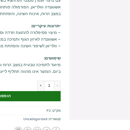
אשווגנדה ווולריאן. הפורמולה פותח
במצב הרוח, איכות השינה, והפחתת ת
יתרונות עיקריים:
– מיצוי פסיפלורה להרגעת חרדה וס
– אשווגנדה לאיזון הגוף ותמיכה במ
– וולריאן לשיפור השינה והפחתת מ
שימושים:
ביום. המוצר אינו מהווה תחליף לייעו
כמות של כמוסות טבעיות להרגעה ושי
הוספה
מק"ט:
P2
קטגוריה:
Uncategorized