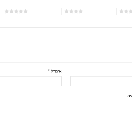
4 מתוך 5 כוכבים
5 מתוך 5 כוכבים
אימייל
*
ב.