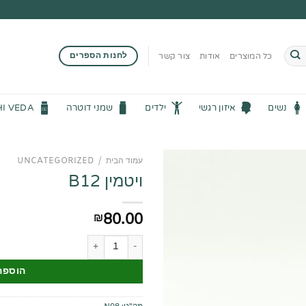
לחנות הספרים
כל המוצרים
אודות
צור קשר
נשים
איזון רגשי
ילדים
שמני דוטרה
HI VEDA
עמוד הבית
/
UNCATEGORIZED
ויטמין B12
80.00
₪
כמות של ויטמין B12
הוספה