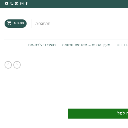
₪
0.00
התחברות
HO C
מעיין החיים – אשוחית נורווגית
מוצרי נייצ'רס-פרו
 לסל